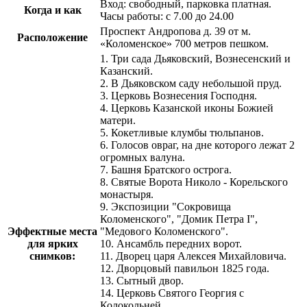
Вход: свободный, парковка платная.
Когда и как
Часы работы: с 7.00 до 24.00
Проспект Андропова д. 39 от м.
Расположение
«Коломенское» 700 метров пешком.
1. Три сада Дьяковский, Вознесенский и
Казанский.
2. В Дьяковском саду небольшой пруд.
3. Церковь Вознесения Господня.
4. Церковь Казанской иконы Божией
матери.
5. Кокетливые клумбы тюльпанов.
6. Голосов овраг, на дне которого лежат 2
огромных валуна.
7. Башня Братского острога.
8. Святые Ворота Николо - Корельского
монастыря.
9. Экспозиции "Сокровища
Коломенского", "Домик Петра I",
Эффектные места
"Медового Коломенского".
для ярких
10. Ансамбль передних ворот.
снимков:
11. Дворец царя Алексея Михайловича.
12. Дворцовый павильон 1825 года.
13. Сытный двор.
14. Церковь Святого Георгия с
Колокольней.