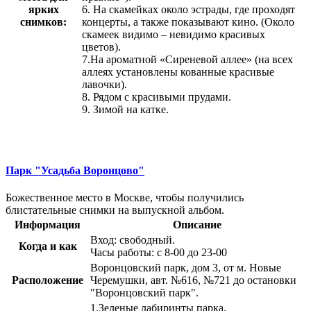
ярких
6. На скамейках около эстрады, где проходят
снимков:
концерты, а также показывают кино. (Около
скамеек видимо – невидимо красивых
цветов).
7.На ароматной «Сиреневой аллее» (на всех
аллеях установлены кованные красивые
лавочки).
8. Рядом с красивыми прудами.
9. Зимой на катке.
Парк "Усадьба Воронцово"
Божественное место в Москве, чтобы получились
блистательные снимки на выпускной альбом.
Информация
Описание
Вход: свободный.
Когда и как
Часы работы: с 8-00 до 23-00
Воронцовский парк, дом 3, от м. Новые
Расположение
Черемушки, авт. №616, №721 до остановки
"Воронцовский парк".
1.Зеленые лабиринты парка.