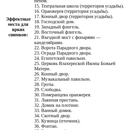
небом.
15. Театральная школа (территория усадьбы).
16. Оранжерея (территория усадьбы).
17. Конный двор (территория усадьбы).
Эффектные
18. Господский дом.
места для
19. Западный флигель.
ярких
20. Восточный флигель.
снимков:
21. Въездной мост с фонарями —
канделябрами.
22. Ворота Парадного двора.
23. Ограда Парадного двора.
24. Египетский павильон.
25. Церковь Влахернской Иконы Божьей
Матери.
26. Конный двор.
27. Музыкальный павильон.
28. Гроты.
29. Слободка.
30. Померанцева оранжерея.
31. Львиная пристань.
32. Домик на плотине.
33. Ванный домик.
34. Скотный двор.
35. Кузница (птичник).
36. Фонтан.