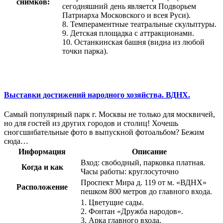
снимков:
сегодняшний день является Подворьем
Патриарха Московского и всея Руси).
8. Темпераментные театральные скульптуры.
9. Детская площадка с аттракционами.
10. Останкинская башня (видна из любой
точки парка).
Выставки достижений народного хозяйства. ВДНХ.
Самый популярный парк г. Москвы не только для москвичей,
но для гостей из других городов и столиц! Хочешь
сногсшибательные фото в выпускной фотоальбом? Бежим
сюда…
Информация
Описание
Вход: свободный, парковка платная.
Когда и как
Часы работы: круглосуточно
Проспект Мира д. 119 от м. «ВДНХ»
Расположение
пешком 800 метров до главного входа.
1. Цветущие сады.
2. Фонтан «Дружба народов».
3. Арка главного входа.