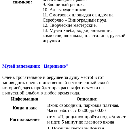
снимков:
9. Блошиный рынок.
10. Аллея художников.
11. Смотровая площадка с видом на
Серебряно – Виноградный пруд.
12. Творческие мастерские.
13. Музеи хлеба, водки, анимации,
комиксов, шоколада, пластилина, русской
игрушки.
Музей заповедник "Царицыно"
Очень трогательное и берущее за душу место! Этот
заповедник очень таинственный и утонченный своей
историей, здесь пройдет прекрасная фотосъемка на
выпускной альбом в любое время года.
Информация
Описание
Вход: свободный, парковка платная.
Когда и как
Часы работы: с 06:00 до 00:00
от м. «Царицыно» пройти под ж/д мост
Расположение
и идти 5 минут до главного входа
1. Поющий световой фонтан.