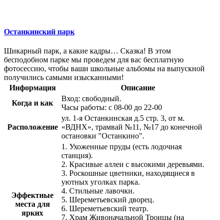
Останкинский парк
Шикарный парк, а какие кадры… Сказка! В этом
бесподобном парке мы проведем для вас бесплатную
фотосессию, чтобы ваши школьные альбомы на выпускной
получились самыми изысканными!
Информация
Описание
Вход: свободный.
Когда и как
Часы работы: с 08-00 до 22-00
ул. 1-я Останкинская д.5 стр. 3, от м.
Расположение
«ВДНХ», трамвай №11, №17 до конечной
остановки "Останкино".
1. Ухоженные пруды (есть лодочная
станция).
2. Красивые аллеи с высокими деревьями.
3. Роскошные цветники, находящиеся в
уютных уголках парка.
4. Стильные лавочки.
Эффектные
5. Шереметьевский дворец.
места для
6. Шереметьевский театр.
ярких
7. Храм Живоначальной Троицы (на