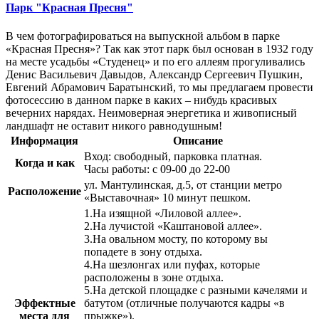
Парк "Красная Пресня"
В чем фотографироваться на выпускной альбом в парке
«Красная Пресня»? Так как этот парк был основан в 1932 году
на месте усадьбы «Студенец» и по его аллеям прогуливались
Денис Васильевич Давыдов, Александр Сергеевич Пушкин,
Евгений Абрамович Баратынский, то мы предлагаем провести
фотосессию в данном парке в каких – нибудь красивых
вечерних нарядах. Неимоверная энергетика и живописный
ландшафт не оставит никого равнодушным!
Информация
Описание
Вход: свободный, парковка платная.
Когда и как
Часы работы: с 09-00 до 22-00
ул. Мантулинская, д.5, от станции метро
Расположение
«Выставочная» 10 минут пешком.
1.На изящной «Лиловой аллее».
2.На лучистой «Каштановой аллее».
3.На овальном мосту, по которому вы
попадете в зону отдыха.
4.На шезлонгах или пуфах, которые
расположены в зоне отдыха.
5.На детской площадке с разными качелями и
Эффектные
батутом (отличные получаются кадры «в
места для
прыжке»).