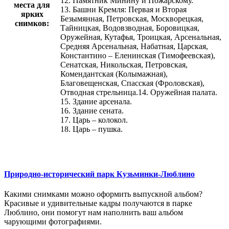
12. Памятник Минину и Пожарскому.
места для
13. Башни Кремля: Первая и Вторая
ярких
Безымянная, Петровская, Москворецкая,
снимков:
Тайницкая, Водовзводная, Боровицкая,
Оружейная, Кутафья, Троицкая, Арсенальная,
Средняя Арсенальная, Набатная, Царская,
Константино – Еленинская (Тимофеевская),
Сенатская, Никольская, Петровская,
Комендантская (Колымажная),
Благовещенская, Спасская (Фроловская),
Отводная стрельница.14. Оружейная палата.
15. Здание арсенала.
16. Здание сената.
17. Царь – колокол.
18. Царь – пушка.
Природно-исторический парк Кузьминки-Люблино
Какими снимками можно оформить выпускной альбом?
Красивые и удивительные кадры получаются в парке
Люблино, они помогут нам наполнить ваш альбом
чарующими фотографиями.