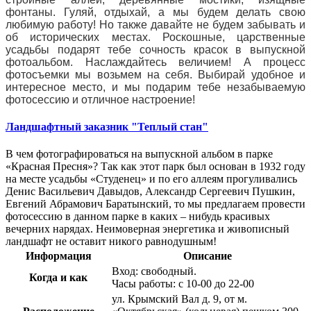
фонтаны. Гуляй, отдыхай, а мы будем делать свою
любимую работу! Но также давайте не будем забывать и
об исторических местах. Роскошные, царственные
усадьбы подарят тебе сочность красок в выпускной
фотоальбом. Наслаждайтесь величием! А процесс
фотосъемки мы возьмем на себя. Выбирай удобное и
интересное место, и мы подарим тебе незабываемую
фотосессию и отличное настроение!
Ландшафтный заказник "Теплый стан"
В чем фотографироваться на выпускной альбом в парке
«Красная Пресня»? Так как этот парк был основан в 1932 году
на месте усадьбы «Студенец» и по его аллеям прогуливались
Денис Васильевич Давыдов, Александр Сергеевич Пушкин,
Евгений Абрамович Баратынский, то мы предлагаем провести
фотосессию в данном парке в каких – нибудь красивых
вечерних нарядах. Неимоверная энергетика и живописный
ландшафт не оставит никого равнодушным!
Информация
Описание
Вход: свободный.
Когда и как
Часы работы: с 10-00 до 22-00
ул. Крымский Вал д. 9, от м.